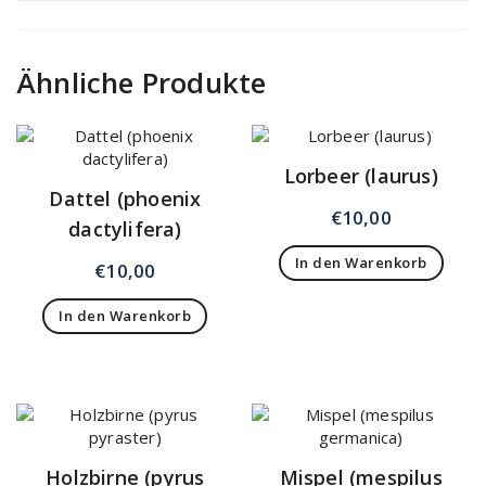
Ähnliche Produkte
Lorbeer (laurus)
Dattel (phoenix
€
10,00
dactylifera)
In den Warenkorb
€
10,00
In den Warenkorb
Holzbirne (pyrus
Mispel (mespilus