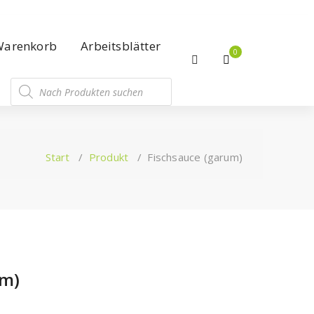
Warenkorb
Arbeitsblätter
0
Start
/
Produkt
/
Fischsauce (garum)
um)