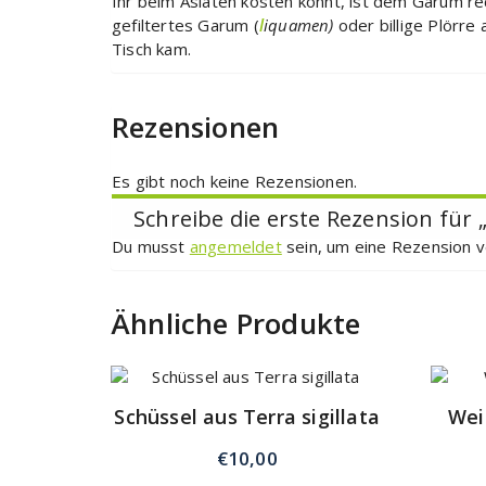
Ihr beim Asiaten kosten könnt, ist dem Garum re
gefiltertes Garum (
l
iquamen)
oder billige Plörre 
Tisch kam.
Rezensionen
Es gibt noch keine Rezensionen.
Schreibe die erste Rezension für 
Du musst
angemeldet
sein, um eine Rezension v
Ähnliche Produkte
Schüssel aus Terra sigillata
Wei
€
10,00