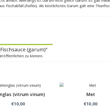
cht ähnlich. Allerdings ist Garum nicht gleich Garum. Es gab mi
aus Fischabfall (
hallex
)
.
Als köstlichstes Garum galt eine Thunfis
„Fischsauce (garum)“
eröffentlichen zu können.
nglas (vitrum vinum)
Met
€
10,00
€
10,00