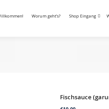
illkommen!
Worum geht’s?
Shop Eingang
Fischsauce (gar
€
10,00