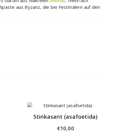
ldes Garum aus Makrelen
(muria),
mehrfach
chpaste aus Byzanz, die bei Festmälern auf den
Stinkasant (asafoetida)
€
10,00