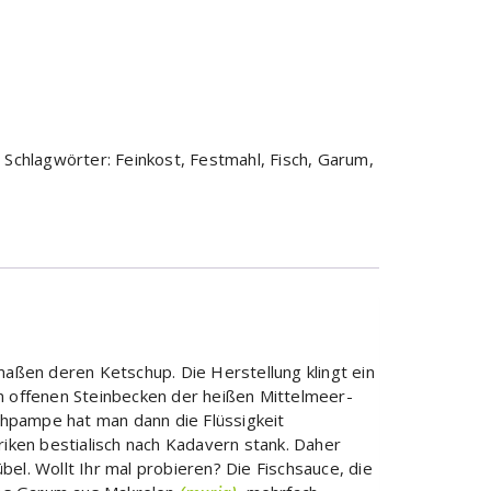
r
m
Schlagwörter:
Feinkost
,
Festmahl
,
Fisch
,
Garum
,
aßen deren Ketschup. Die Herstellung klingt ein
en offenen Steinbecken der heißen Mittelmeer-
chpampe hat man dann die Flüssigkeit
riken bestialisch nach Kadavern stank. Daher
el. Wollt Ihr mal probieren? Die Fischsauce, die