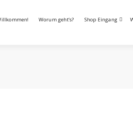
illkommen!
Worum geht’s?
Shop Eingang