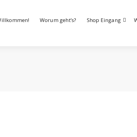
illkommen!
Worum geht’s?
Shop Eingang