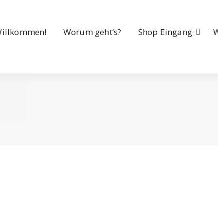
illkommen!
Worum geht’s?
Shop Eingang