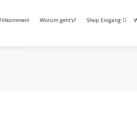
illkommen!
Worum geht’s?
Shop Eingang