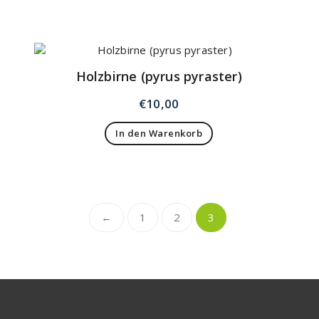
Holzbirne (pyrus pyraster)
€
10,00
In den Warenkorb
←
1
2
3